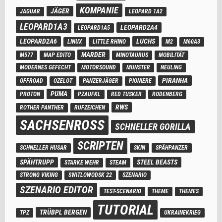
KOMPANIE
JÄGER
JAGUAR
LEOPARD 1A2
LEOPARD1A3
LEOPARD2A4
LEOPARD1A5
LEOPARD2A6
LUCHS
LINUX
LITTLE RHINO
M2
M60A3
MARDER
M577
MAP EDITO
MINOTAURUS
MOBILITÄT
MODERNES GEFECHT
MOTORSOUND
MUNSTER
NEULING
PIRANHA
OFFROAD
OZELOT
PANZERJÄGER
PIONIERE
PUMA
PROTON
PZAUFKL
RED TUSKER
RODENBERG
RWS
ROTHER PANTHER
RUFZEICHEN
SACHSENROSS
SCHNELLER GORILLA
SCRIPTEN
SCHNELLER HUSAR
SKIN
SPÄHPANZER
SPÄHTRUPP
STEEL BEASTS
STARKE WEHR
STEAM
STRONG VIKING
SWITLOWODSK 22
SZENARIO
SZENARIO EDITOR
TEST-SCENARIO
THEME
THEMES
TUTORIAL
TRÜBPL BERGEN
TPZ
UKRAINEKRIEG