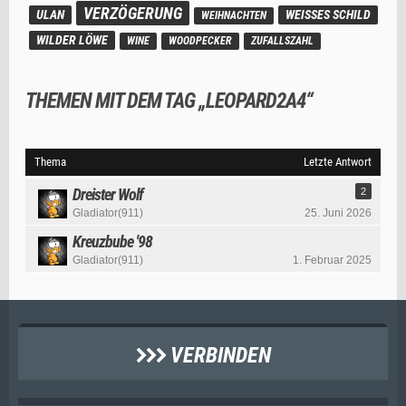
VERZÖGERUNG
ULAN
WEISSES SCHILD
WEIHNACHTEN
WILDER LÖWE
WINE
WOODPECKER
ZUFALLSZAHL
THEMEN MIT DEM TAG „LEOPARD2A4“
Thema
Letzte Antwort
Dreister Wolf
2
Gladiator(911)
25. Juni 2026
Kreuzbube '98
Gladiator(911)
1. Februar 2025
VERBINDEN