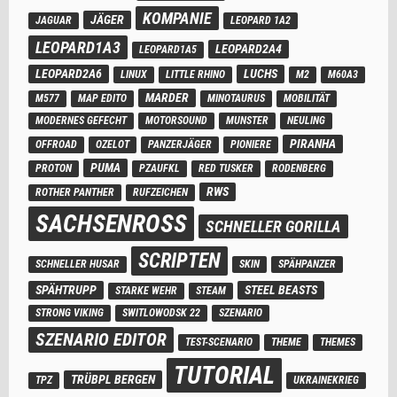
KOMPANIE
JÄGER
JAGUAR
LEOPARD 1A2
LEOPARD1A3
LEOPARD2A4
LEOPARD1A5
LEOPARD2A6
LUCHS
LINUX
LITTLE RHINO
M2
M60A3
MARDER
M577
MAP EDITO
MINOTAURUS
MOBILITÄT
MODERNES GEFECHT
MOTORSOUND
MUNSTER
NEULING
PIRANHA
OFFROAD
OZELOT
PANZERJÄGER
PIONIERE
PUMA
PROTON
PZAUFKL
RED TUSKER
RODENBERG
RWS
ROTHER PANTHER
RUFZEICHEN
SACHSENROSS
SCHNELLER GORILLA
SCRIPTEN
SCHNELLER HUSAR
SKIN
SPÄHPANZER
SPÄHTRUPP
STEEL BEASTS
STARKE WEHR
STEAM
STRONG VIKING
SWITLOWODSK 22
SZENARIO
SZENARIO EDITOR
TEST-SCENARIO
THEME
THEMES
TUTORIAL
TRÜBPL BERGEN
TPZ
UKRAINEKRIEG