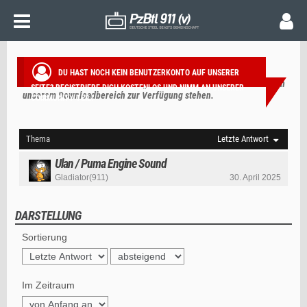
NEUE DOWNLOADS
DU HAST NOCH KEIN BENUTZERKONTO AUF UNSERER
Hier werden automatisch Beiträge erstellt sobald neue Downloads in
SEITE?
REGISTRIERE DICH KOSTENLOS
UND NIMM AN UNSERER
unserem Downloadbereich zur Verfügung stehen.
COMMUNITY TEIL!
Thema
Letzte Antwort
Ulan / Puma Engine Sound
Gladiator(911)
30. April 2025
DARSTELLUNG
Sortierung
Im Zeitraum