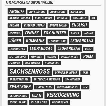
THEMEN-SCHLAGWORTWOLKE
ANGRIFF
AUFKLÄRUNG
AUSBILDUNG
BAHNLINIE
BLAUER PHOENIX
BLUE PHOENIX
BRIGADE
BULL RIDER
BW
ENGLISH
DROHNE
EISERNER STURM
ENGINE SOUND
FENNEK
FOX HUNTER
ESCHEDE
FUCHS
JAGUAR
JÄGER
KOMPANIE
LEOPARD1A3
LEOPARD 1A2
LEOPARD2A4
LEOPARD2A6
LEOPARD1A5
M577
PUMA
MOTORSOUND
MUNSTER
OZELOT
PANZERJÄGER
PZAUFKL
RED TUSKER
RODENBERG
SACHSENROSS
SCHNELLER HUSAR
SKIN
SPEEDY WEASEL
SPITZENZUG MUSTANG
SPÄHPANZER
SPÄHTRUPP
STARKE WEHR
SWITLOWODSK 22
TPZ
VERZÖGERUNG
ULAN
UKRAINEKRIEG
WIESEL FLINK
WILDER LÖWE
WOODPECKER