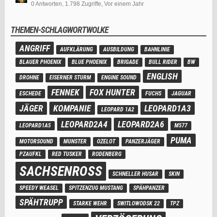
0 Antworten, 1.798 Zugriffe, Vor einem Jahr
THEMEN-SCHLAGWORTWOLKE
ANGRIFF
AUFKLÄRUNG
AUSBILDUNG
BAHNLINIE
BLAUER PHOENIX
BLUE PHOENIX
BRIGADE
BULL RIDER
BW
ENGLISH
DROHNE
EISERNER STURM
ENGINE SOUND
FENNEK
FOX HUNTER
ESCHEDE
FUCHS
JAGUAR
JÄGER
KOMPANIE
LEOPARD1A3
LEOPARD 1A2
LEOPARD2A4
LEOPARD2A6
LEOPARD1A5
M577
PUMA
MOTORSOUND
MUNSTER
OZELOT
PANZERJÄGER
PZAUFKL
RED TUSKER
RODENBERG
SACHSENROSS
SCHNELLER HUSAR
SKIN
SPEEDY WEASEL
SPITZENZUG MUSTANG
SPÄHPANZER
SPÄHTRUPP
STARKE WEHR
SWITLOWODSK 22
TPZ