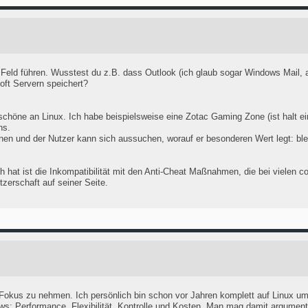
eld führen. Wusstest du z.B. dass Outlook (ich glaub sogar Windows Mail, ab
oft Servern speichert?
chöne an Linux. Ich habe beispielsweise eine Zotac Gaming Zone (ist halt ei
ns.
onen und der Nutzer kann sich aussuchen, worauf er besonderen Wert legt: blee
ch hat ist die Inkompatibilität mit den Anti-Cheat Maßnahmen, die bei vielen 
zerschaft auf seiner Seite.
 Fokus zu nehmen. Ich persönlich bin schon vor Jahren komplett auf Linux u
ows: Performance, Flexibilität, Kontrolle und Kosten. Man mag damit argument