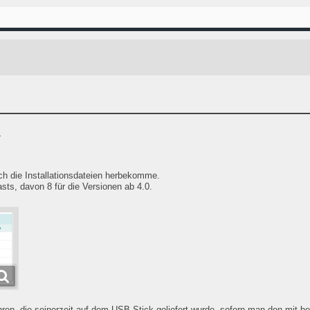
.
 ich die Installationsdateien herbekomme.
sts, davon 8 für die Versionen ab 4.0.
ühren, die seinerzeit auf dem USB Stick geliefert wurde, sofern man den mit bes