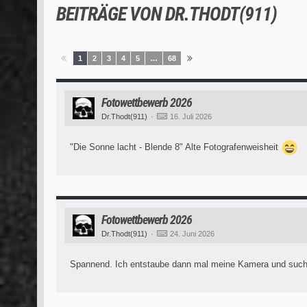
BEITRÄGE VON DR.THODT(911)
1
2
3
4
5
…
68
Fotowettbewerb 2026
Dr.Thodt(911)
16. Juli 2026
"Die Sonne lacht - Blende 8" Alte Fotografenweisheit
Fotowettbewerb 2026
Dr.Thodt(911)
24. Juni 2026
Spannend. Ich entstaube dann mal meine Kamera und such