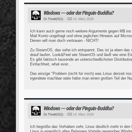
Windows --- oder der Pinguin-Buddha?
Dr.Thodt(911)
14. März 2026
Ich kann auch gerne noch weitere Argumente gegen M$ ins F
Mail Konto ungefragt und ohne jeglichen Hinweis auf Micros
Denen will man doch vertrauen - NICHT!
Zu SteamOS, das sehe ich entspannt. Das ist ja eben das s
drauf laufen. Look&Feel wie SteamOS und läuft wie eine Ei
Es gibt faktisch tausende an unterschiedlichsten Distributi
Einfachheit, what ever...
Das einzige "Problem (nicht für mich) was Linux derzeit no
irgendwie machbar wäre hätte man einen großen Teil der Nut
Windows --- oder der Pinguin-Buddha?
Dr.Thodt(911)
14. März 2026
Ich begrüße das Vorhaben sehr, Linux deutlich mehr in den
Linux in eigentlich allen Belangen Vorteile gegenüber Wind