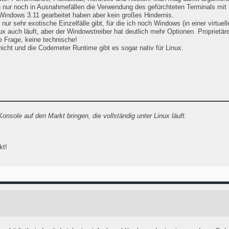
dern nur noch in Ausnahmefällen die Verwendung des gefürchteten Terminals mi
Windows 3.11 gearbeitet haben aber kein großes Hindernis.
 sehr exotische Einzelfälle gibt, für die ich noch Windows (in einer virtue
 auch läuft, aber der Windowstreiber hat deutlich mehr Optionen. Proprietär
he Frage, keine technische!
hicht und die Codemeter Runtime gibt es sogar nativ für Linux.
nsole auf den Markt bringen, die vollständig unter Linux läuft.
kt!