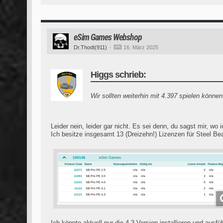
eSim Games Webshop
Dr.Thodt(911)
16. März 2025
Higgs schrieb:
Wir sollten weiterhin mit 4.397 spielen können
Leider nein, leider gar nicht. Es sei denn, du sagst mir, wo
Ich besitze insgesamt 13 (Dreizehn!) Lizenzen für Steel Bea
Ich könnte aktuell nur die 4.3 Version installieren und ausf