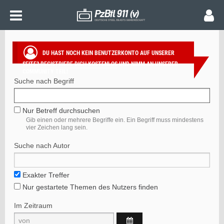
SUCHE
DU HAST NOCH KEIN BENUTZERKONTO AUF UNSERER
SEITE?
REGISTRIERE DICH KOSTENLOS
UND NIMM AN UNSERER
COMMUNITY TEIL!
Suche nach Begriff
Nur Betreff durchsuchen
Gib einen oder mehrere Begriffe ein. Ein Begriff muss mindestens
vier Zeichen lang sein.
Suche nach Autor
Exakter Treffer
Nur gestartete Themen des Nutzers finden
Im Zeitraum