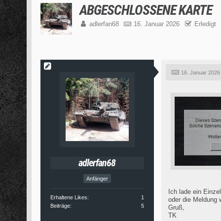
ABGESCHLOSSENE KARTE
adlerfan68
16. Januar 2026
Erledigt
16. Januar 2026
adlerfan68
Anfänger
Ich lade ein Einz
Erhaltene Likes
1
oder die Meldun
Beiträge
5
Gruß,
TK