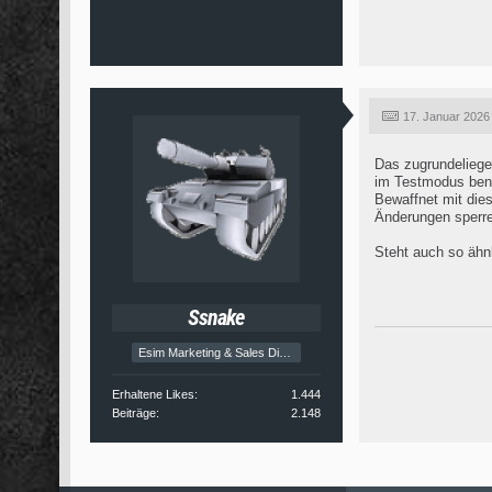
17. Januar 2026
Das zugrundeliege
im Testmodus benu
Bewaffnet mit die
Änderungen sperre
Steht auch so ähnl
Ssnake
Esim Marketing & Sales Director
Erhaltene Likes
1.444
Beiträge
2.148