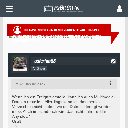
MULTIMEDIA-DATEIEN
DU HAST NOCH KEIN BENUTZERKONTO AUF UNSERER
adlerfan68
24. Januar 2026
Erledigt
SEITE?
REGISTRIERE DICH KOSTENLOS
UND NIMM AN UNSERER
COMMUNITY TEIL!
adlerfan68
Anfänger
24. Januar 2026
Wenn ich ein Ereignis erstelle, kann ich auch Multimedia-
Dateien erstellen. Allerdings kann ich das media\
Verzeichnis nicht finden, wo die Datei hinterlegt werden
muss.Auch im Handbuch wird das nicht näher erklärt.
Any idea?
Gruß,
TK