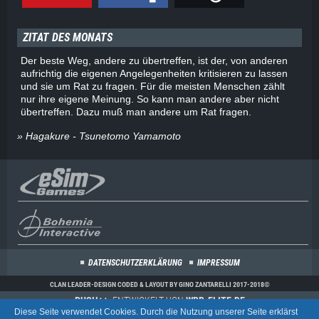
ZITAT DES MONATS
Der beste Weg, andere zu übertreffen, ist der, von anderen
aufrichtig die eigenen Angelegenheiten kritisieren zu lassen
und sie um Rat zu fragen. Für die meisten Menschen zählt
nur ihre eigene Meinung. So kann man andere aber nicht
übertreffen. Dazu muß man andere um Rat fragen.
» Hagakure - Tsunetomo Yamamoto
DATENSCHUTZERKLÄRUNG
IMPRESSUM
CLAN LEADER-DESIGN CODED & LAYOUT BY GINO ZANTARELLI 2017-2018©
PUSH++
, ENTWICKELT VON
WBB-ELITE.DE
Diese Seite verwendet Cookies. Durch die Nutzung unserer Seite erklärst
COMMUNITY-SOFTWARE:
WOLTLAB SUITE™