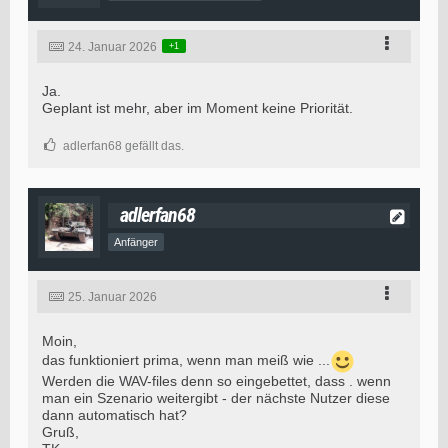
24. Januar 2026
+1
Ja.
Geplant ist mehr, aber im Moment keine Priorität.
adlerfan68 gefällt das.
adlerfan68
Anfänger
25. Januar 2026
Moin,
das funktioniert prima, wenn man meiß wie ...
Werden die WAV-files denn so eingebettet, dass . wenn
man ein Szenario weitergibt - der nächste Nutzer diese
dann automatisch hat?
Gruß,