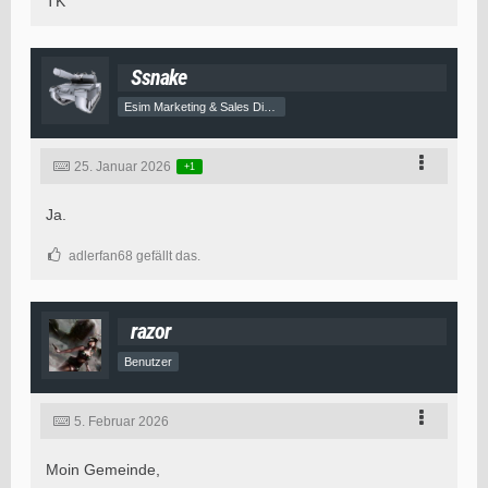
TK
Ssnake
Esim Marketing & Sales Director
25. Januar 2026
+1
Ja.
adlerfan68 gefällt das.
razor
Benutzer
5. Februar 2026
Moin Gemeinde,