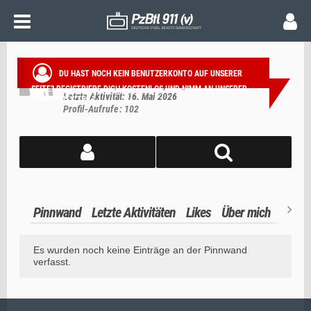
BURNER_SEPP
Anfänger
DU HAST NOCH KEIN BENUTZERKONTO AUF UNSERER
Männlich
28
aus Passau
Mitglied seit 16. Mai 2026
SEITE?
REGISTRIERE DICH KOSTENLOS
UND NIMM AN UNSERER
Letzte Aktivität:
16. Mai 2026
COMMUNITY TEIL!
Profil-Aufrufe
102
Pinnwand
Letzte Aktivitäten
Likes
Über mich
Es wurden noch keine Einträge an der Pinnwand
verfasst.