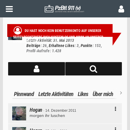
HOGAN
Benutzer
DU HAST NOCH KEIN BENUTZERKONTO AUF UNSERER
Mitglied seit 25. März 2011
SEITE?
REGISTRIERE DICH KOSTENLOS
UND NIMM AN UNSERER
Letzte Aktivität:
31. Mai 2013
COMMUNITY TEIL!
Beiträge
26
Erhaltene Likes
3
Punkte
153
Profil-Aufrufe
1.428
Pinnwand
Letzte Aktivitäten
Likes
Über mich
Hogan
14. Dezember 2011
morgen ihr luschen