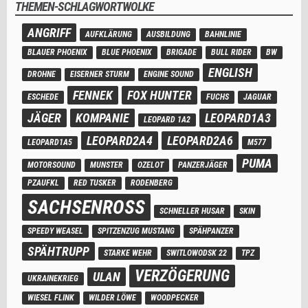
THEMEN-SCHLAGWORTWOLKE
ANGRIFF
AUFKLÄRUNG
AUSBILDUNG
BAHNLINIE
BLAUER PHOENIX
BLUE PHOENIX
BRIGADE
BULL RIDER
BW
ENGLISH
DROHNE
EISERNER STURM
ENGINE SOUND
FENNEK
FOX HUNTER
ESCHEDE
FUCHS
JAGUAR
JÄGER
KOMPANIE
LEOPARD1A3
LEOPARD 1A2
LEOPARD2A4
LEOPARD2A6
LEOPARD1A5
M577
PUMA
MOTORSOUND
MUNSTER
OZELOT
PANZERJÄGER
PZAUFKL
RED TUSKER
RODENBERG
SACHSENROSS
SCHNELLER HUSAR
SKIN
SPEEDY WEASEL
SPITZENZUG MUSTANG
SPÄHPANZER
SPÄHTRUPP
STARKE WEHR
SWITLOWODSK 22
TPZ
VERZÖGERUNG
ULAN
UKRAINEKRIEG
WIESEL FLINK
WILDER LÖWE
WOODPECKER