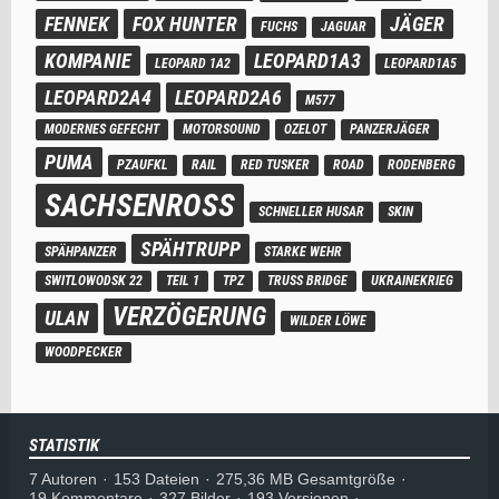
FENNEK
FOX HUNTER
JÄGER
FUCHS
JAGUAR
KOMPANIE
LEOPARD1A3
LEOPARD 1A2
LEOPARD1A5
LEOPARD2A4
LEOPARD2A6
M577
MODERNES GEFECHT
MOTORSOUND
OZELOT
PANZERJÄGER
PUMA
PZAUFKL
RAIL
RED TUSKER
ROAD
RODENBERG
SACHSENROSS
SCHNELLER HUSAR
SKIN
SPÄHTRUPP
SPÄHPANZER
STARKE WEHR
SWITLOWODSK 22
TEIL 1
TPZ
TRUSS BRIDGE
UKRAINEKRIEG
VERZÖGERUNG
ULAN
WILDER LÖWE
WOODPECKER
STATISTIK
7 Autoren
153 Dateien
275,36 MB Gesamtgröße
19 Kommentare
327 Bilder
193 Versionen