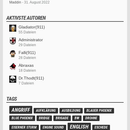
Maddin
-
31. August 2022
AKTIVSTE AUTOREN
Gladiator(911)
55 Dateien
Administrator
29 Dateien
Falli(911)
28 Dateien
Abraxas
18 Dateien
Dr.Thodt(911)
7 Dateien
TAGS
ANGRIFF
AUFKLÄRUNG
AUSBILDUNG
BLAUER PHOENIX
BLUE PHOENIX
BRIDGE
BRIGADE
BW
DROHNE
ENGLISH
EISERNER STURM
ENGINE SOUND
ESCHEDE