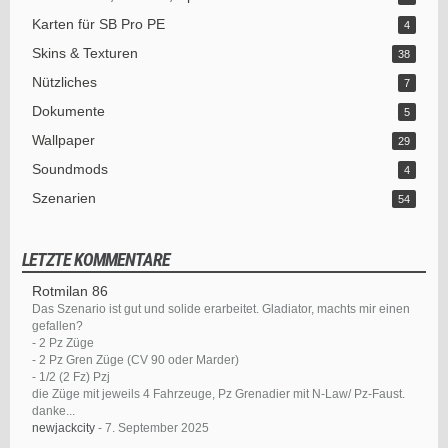
Karten für SB Pro PE
4
Skins & Texturen
38
Nützliches
7
Dokumente
5
Wallpaper
29
Soundmods
4
Szenarien
54
LETZTE KOMMENTARE
Rotmilan 86
Das Szenario ist gut und solide erarbeitet. Gladiator, machts mir einen
gefallen?
- 2 Pz Züge
- 2 Pz Gren Züge (CV 90 oder Marder)
- 1/2 (2 Fz) Pzj
die Züge mit jeweils 4 Fahrzeuge, Pz Grenadier mit N-Law/ Pz-Faust.
danke...
newjackcity
-
7. September 2025