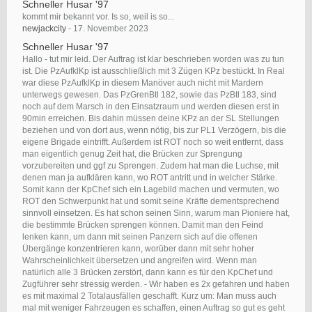
Schneller Husar '97
kommt mir bekannt vor. Is so, weil is so...
newjackcity
-
17. November 2023
Schneller Husar '97
Hallo - tut mir leid. Der Auftrag ist klar beschrieben worden was zu tun
ist. Die PzAufklKp ist ausschließlich mit 3 Zügen KPz bestückt. In Real
war diese PzAufklKp in diesem Manöver auch nicht mit Mardern
unterwegs gewesen. Das PzGrenBtl 182, sowie das PzBtl 183, sind
noch auf dem Marsch in den Einsatzraum und werden diesen erst in
90min erreichen. Bis dahin müssen deine KPz an der SL Stellungen
beziehen und von dort aus, wenn nötig, bis zur PL1 Verzögern, bis die
eigene Brigade eintrifft. Außerdem ist ROT noch so weit entfernt, dass
man eigentlich genug Zeit hat, die Brücken zur Sprengung
vorzubereiten und ggf zu Sprengen. Zudem hat man die Luchse, mit
denen man ja aufklären kann, wo ROT antritt und in welcher Stärke.
Somit kann der KpChef sich ein Lagebild machen und vermuten, wo
ROT den Schwerpunkt hat und somit seine Kräfte dementsprechend
sinnvoll einsetzen. Es hat schon seinen Sinn, warum man Pioniere hat,
die bestimmte Brücken sprengen können. Damit man den Feind
lenken kann, um dann mit seinen Panzern sich auf die offenen
Übergänge konzentrieren kann, worüber dann mit sehr hoher
Wahrscheinlichkeit übersetzen und angreifen wird. Wenn man
natürlich alle 3 Brücken zerstört, dann kann es für den KpChef und
Zugführer sehr stressig werden. - Wir haben es 2x gefahren und haben
es mit maximal 2 Totalausfällen geschafft. Kurz um: Man muss auch
mal mit weniger Fahrzeugen es schaffen, einen Auftrag so gut es geht