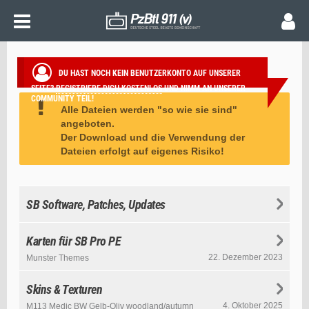
FILEBASE
DU HAST NOCH KEIN BENUTZERKONTO AUF UNSERER
SEITE?
REGISTRIERE DICH KOSTENLOS
UND NIMM AN UNSERER
COMMUNITY TEIL!
Alle Dateien werden "so wie sie sind"
angeboten.
Der Download und die Verwendung der
Dateien erfolgt auf eigenes Risiko!
SB Software, Patches, Updates
Karten für SB Pro PE
22. Dezember 2023
Munster Themes
Skins & Texturen
4. Oktober 2025
M113 Medic BW Gelb-Oliv woodland/autumn