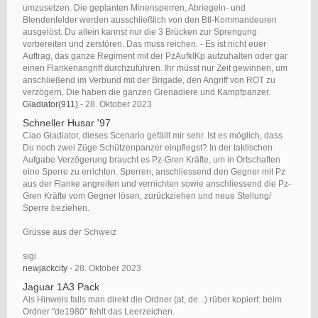
umzusetzen. Die geplanten Minensperren, Abriegeln- und
Blendenfelder werden ausschließlich von den Btl-Kommandeuren
ausgelöst. Du allein kannst nur die 3 Brücken zur Sprengung
vorbereiten und zerstören. Das muss reichen. - Es ist nicht euer
Auftrag, das ganze Regiment mit der PzAufklKp aufzuhalten oder gar
einen Flankenangriff durchzuführen. Ihr müsst nur Zeit gewinnen, um
anschließend im Verbund mit der Brigade, den Angriff von ROT zu
verzögern. Die haben die ganzen Grenadiere und Kampfpanzer.
Gladiator(911)
-
28. Oktober 2023
Schneller Husar '97
Ciao Gladiator, dieses Scenario gefällt mir sehr. Ist es möglich, dass
Du noch zwei Züge Schützenpanzer einpflegst? In der taktischen
Aufgabe Verzögerung braucht es Pz-Gren Kräfte, um in Ortschaften
eine Sperre zu errichten. Sperren, anschliessend den Gegner mit Pz
aus der Flanke angreifen und vernichten sowie anschliessend die Pz-
Gren Kräfte vom Gegner lösen, zurückziehen und neue Stellung/
Sperre beziehen.
Grüsse aus der Schweiz
sigi
newjackcity
-
28. Oktober 2023
Jaguar 1A3 Pack
Als Hinweis falls man direkt die Ordner (at, de...) rüber kopiert: beim
Ordner "de1980" fehlt das Leerzeichen.