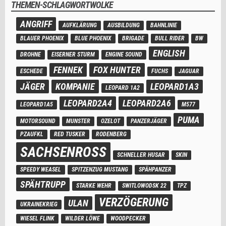
THEMEN-SCHLAGWORTWOLKE
ANGRIFF
AUFKLÄRUNG
AUSBILDUNG
BAHNLINIE
BLAUER PHOENIX
BLUE PHOENIX
BRIGADE
BULL RIDER
BW
ENGLISH
DROHNE
EISERNER STURM
ENGINE SOUND
FENNEK
FOX HUNTER
ESCHEDE
FUCHS
JAGUAR
JÄGER
KOMPANIE
LEOPARD1A3
LEOPARD 1A2
LEOPARD2A4
LEOPARD2A6
LEOPARD1A5
M577
PUMA
MOTORSOUND
MUNSTER
OZELOT
PANZERJÄGER
PZAUFKL
RED TUSKER
RODENBERG
SACHSENROSS
SCHNELLER HUSAR
SKIN
SPEEDY WEASEL
SPITZENZUG MUSTANG
SPÄHPANZER
SPÄHTRUPP
STARKE WEHR
SWITLOWODSK 22
TPZ
VERZÖGERUNG
ULAN
UKRAINEKRIEG
WIESEL FLINK
WILDER LÖWE
WOODPECKER