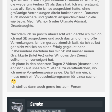
speziell auf Spiele zugeschnittene Distribution "Nobara",
die wiederum Fedora 39 als Basis hat. Ich war erstaunt,
dass alle Spiele, die ich so ausprobiert hatte, ohne
großartige Verrenkungen direkt funktionierten. Darunter
auch modernere und grafisch anspruchsvollere Spiele
wie bspw. Mech Warrior 5 oder Ultimate Admiral:
Dreadnaughts.
Nachdem ich so positiv überrascht war, dachte ich mir, ob
ich mal SB ausprobiere und auch das ging ohne große
Verrenkungen. Ich bin gerade ziemlich baff, da ich selbst
gar nicht wirklich an einen Erfolg geglaubt habe.
Insbesondere nachdem bei mir SB mit meiner neuen
Grafikkarte (Intel Arc) unter Windows den Dienst
vollkommen verweigert hat.
Ich plane in den nächsten Tagen 2 Videos (deutsch und
englisch) auf unserem YT-Kanal zu veröffentlichen, wo
ich meine Vorgehensweise zeige. Da fällt mir ein, ich
muss noch ein Videoschnittprogramm für Linux suchen
Ich stell es dann auch gerne ins .com-Forum
Ssnake
Esim Marketing & Sales Director