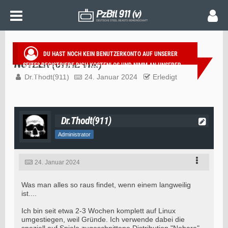
STEEL BEASTS PRO PE 4.379 UNTER LINUX
DU HAST NOCH KEIN BENUTZERKONTO AUF UNSERER
NUTZEN (OHNE VM!)
SEITE?
REGISTRIERE DICH KOSTENLOS
UND NIMM AN UNSERER
COMMUNITY TEIL!
Dr.Thodt(911)
24. Januar 2024
Erledigt
Dr.Thodt(911)
Administrator
24. Januar 2024
Was man alles so raus findet, wenn einem langweilig
ist....
Ich bin seit etwa 2-3 Wochen komplett auf Linux
umgestiegen, weil Gründe. Ich verwende dabei die