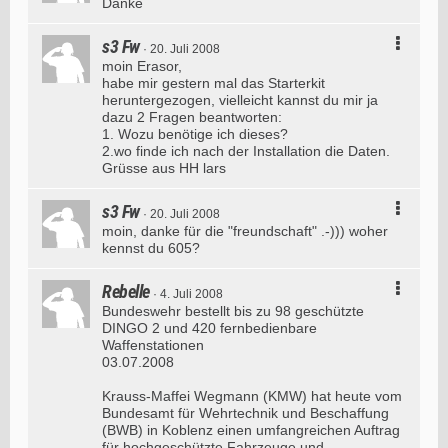
Danke
s3 Fw
20. Juli 2008
moin Erasor,
habe mir gestern mal das Starterkit
heruntergezogen, vielleicht kannst du mir ja
dazu 2 Fragen beantworten:
1. Wozu benötige ich dieses?
2.wo finde ich nach der Installation die Daten.
Grüsse aus HH lars
s3 Fw
20. Juli 2008
moin, danke für die "freundschaft" .-))) woher
kennst du 605?
Rebelle
4. Juli 2008
Bundeswehr bestellt bis zu 98 geschützte
DINGO 2 und 420 fernbedienbare
Waffenstationen
03.07.2008
Krauss-Maffei Wegmann (KMW) hat heute vom
Bundesamt für Wehrtechnik und Beschaffung
(BWB) in Koblenz einen umfangreichen Auftrag
für hochgeschützte Fahrzeuge und