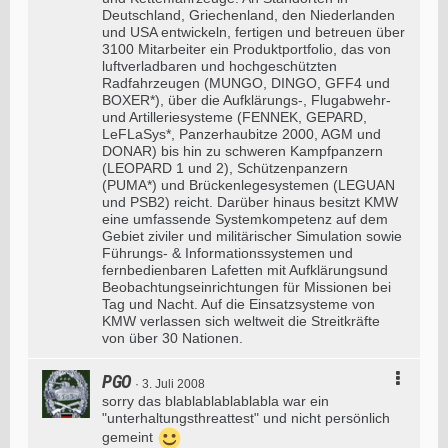
Deutschland, Griechenland, den Niederlanden
und USA entwickeln, fertigen und betreuen über
3100 Mitarbeiter ein Produktportfolio, das von
luftverladbaren und hochgeschützten
Radfahrzeugen (MUNGO, DINGO, GFF4 und
BOXER*), über die Aufklärungs-, Flugabwehr-
und Artilleriesysteme (FENNEK, GEPARD,
LeFLaSys*, Panzerhaubitze 2000, AGM und
DONAR) bis hin zu schweren Kampfpanzern
(LEOPARD 1 und 2), Schützenpanzern
(PUMA*) und Brückenlegesystemen (LEGUAN
und PSB2) reicht. Darüber hinaus besitzt KMW
eine umfassende Systemkompetenz auf dem
Gebiet ziviler und militärischer Simulation sowie
Führungs- & Informationssystemen und
fernbedienbaren Lafetten mit Aufklärungsund
Beobachtungseinrichtungen für Missionen bei
Tag und Nacht. Auf die Einsatzsysteme von
KMW verlassen sich weltweit die Streitkräfte
von über 30 Nationen.
PGO
3. Juli 2008
sorry das blablablablablabla war ein
"unterhaltungsthreattest" und nicht persönlich
gemeint