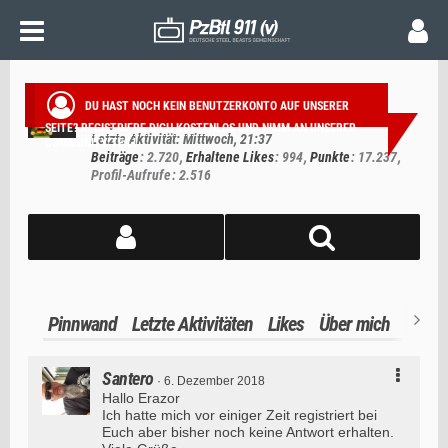
ERAZOR(911)
Administrator d.R.
DU HAST NOCH KEIN BENUTZERKONTO AUF UNSERER
Mitglied seit 20. Dezember 2007
SEITE?
REGISTRIERE DICH KOSTENLOS
UND NIMM AN UNSERER
Letzte Aktivität:
Mittwoch, 21:37
COMMUNITY TEIL!
Beiträge
2.720
Erhaltene Likes
994
Punkte
17.237
Profil-Aufrufe
2.516
Pinnwand
Letzte Aktivitäten
Likes
Über mich
Santero
6. Dezember 2018
Hallo Erazor
Ich hatte mich vor einiger Zeit registriert bei
Euch aber bisher noch keine Antwort erhalten.