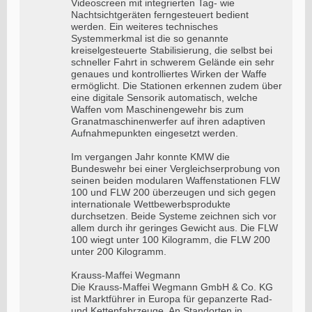
Videoscreen mit integrierten Tag- wie
Nachtsichtgeräten ferngesteuert bedient
werden. Ein weiteres technisches
Systemmerkmal ist die so genannte
kreiselgesteuerte Stabilisierung, die selbst bei
schneller Fahrt in schwerem Gelände ein sehr
genaues und kontrolliertes Wirken der Waffe
ermöglicht. Die Stationen erkennen zudem über
eine digitale Sensorik automatisch, welche
Waffen vom Maschinengewehr bis zum
Granatmaschinenwerfer auf ihren adaptiven
Aufnahmepunkten eingesetzt werden.
Im vergangen Jahr konnte KMW die
Bundeswehr bei einer Vergleichserprobung von
seinen beiden modularen Waffenstationen FLW
100 und FLW 200 überzeugen und sich gegen
internationale Wettbewerbsprodukte
durchsetzen. Beide Systeme zeichnen sich vor
allem durch ihr geringes Gewicht aus. Die FLW
100 wiegt unter 100 Kilogramm, die FLW 200
unter 200 Kilogramm.
Krauss-Maffei Wegmann
Die Krauss-Maffei Wegmann GmbH & Co. KG
ist Marktführer in Europa für gepanzerte Rad-
und Kettenfahrzeuge. An Standorten in