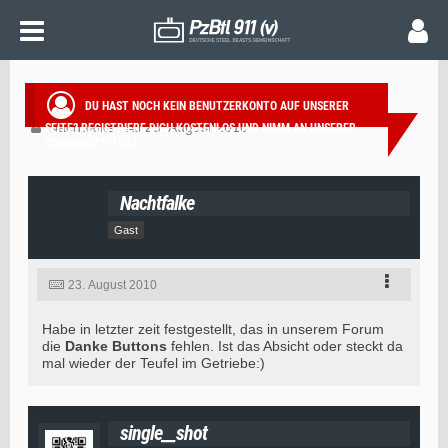
FORUMPROBLEM
DU HAST NOCH KEIN BENUTZERKONTO AUF UNSERER
Nachtfalke
23. August 2010
SEITE?
REGISTRIERE DICH KOSTENLOS
UND NIMM AN UNSERER
COMMUNITY TEIL!
Nachtfalke
Gast
23. August 2010
Habe in letzter zeit festgestellt, das in unserem Forum
die
Danke Buttons
fehlen. Ist das Absicht oder steckt da
mal wieder der Teufel im Getriebe:)
single__shot