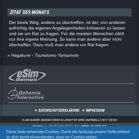
ZITAT DES MONATS
Der beste Weg, andere zu übertreffen, ist der, von anderen
aufrichtig die eigenen Angelegenheiten kritisieren zu lassen
und sie um Rat zu fragen. Für die meisten Menschen zählt
nur ihre eigene Meinung. So kann man andere aber nicht
übertreffen. Dazu muß man andere um Rat fragen.
» Hagakure - Tsunetomo Yamamoto
DATENSCHUTZERKLÄRUNG
IMPRESSUM
CLAN LEADER-DESIGN CODED & LAYOUT BY GINO ZANTARELLI 2017-2018©
PUSH++
, ENTWICKELT VON
WBB-ELITE.DE
Diese Seite verwendet Cookies. Durch die Nutzung unserer Seite erklärst
COMMUNITY-SOFTWARE:
WOLTLAB SUITE™
du dich damit einverstanden, dass wir Cookies setzen.