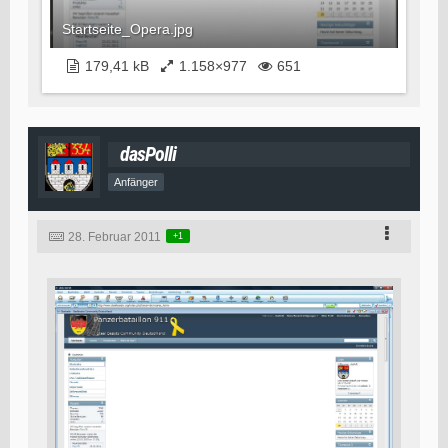
Startseite_Opera.jpg
179,41 kB
1.158×977
651
dasPolli
Anfänger
28. Februar 2011
+1