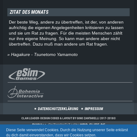
ZITAT DES MONATS
Der beste Weg, andere zu übertreffen, ist der, von anderen
aufrichtig die eigenen Angelegenheiten kritisieren zu lassen
und sie um Rat zu fragen. Für die meisten Menschen zählt
nur ihre eigene Meinung. So kann man andere aber nicht
übertreffen. Dazu muß man andere um Rat fragen.
» Hagakure - Tsunetomo Yamamoto
DATENSCHUTZERKLÄRUNG
IMPRESSUM
CLAN LEADER-DESIGN CODED & LAYOUT BY GINO ZANTARELLI 2017-2018©
PUSH++
, ENTWICKELT VON
WBB-ELITE.DE
Diese Seite verwendet Cookies. Durch die Nutzung unserer Seite erklärst
COMMUNITY-SOFTWARE:
WOLTLAB SUITE™
du dich damit einverstanden, dass wir Cookies setzen.