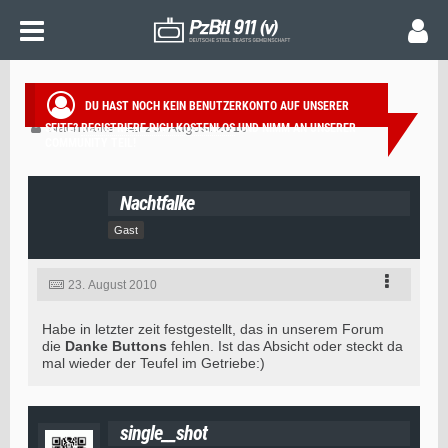
FORUMPROBLEM
DU HAST NOCH KEIN BENUTZERKONTO AUF UNSERER
Nachtfalke
23. August 2010
SEITE?
REGISTRIERE DICH KOSTENLOS
UND NIMM AN UNSERER
COMMUNITY TEIL!
Nachtfalke
Gast
23. August 2010
Habe in letzter zeit festgestellt, das in unserem Forum
die
Danke Buttons
fehlen. Ist das Absicht oder steckt da
mal wieder der Teufel im Getriebe:)
single__shot