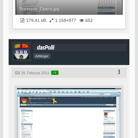
Startseite_Opera.jpg
179,41 kB
1.158×977
652
dasPolli
Anfänger
28. Februar 2011
+1